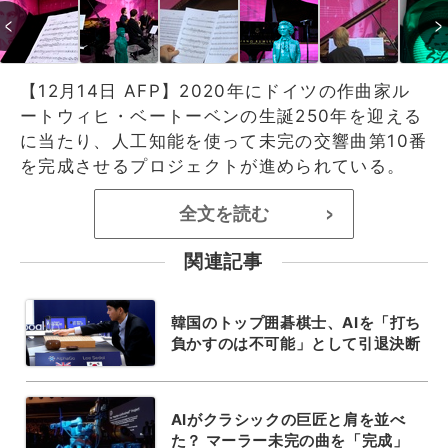
【12月14日 AFP】2020年にドイツの作曲家ル
ートウィヒ・ベートーベンの生誕250年を迎える
に当たり、人工知能を使って未完の交響曲第10番
を完成させるプロジェクトが進められている。
全文を読む
>
関連記事
韓国のトップ囲碁棋士、AIを「打ち
負かすのは不可能」として引退決断
AIがクラシックの巨匠と肩を並べ
た？ マーラー未完の曲を「完成」