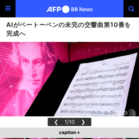
AIがベートーベンの未完の交響曲第10番を
完成へ
❮
1/10
❯
caption +