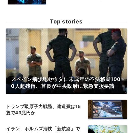
Top stories
スペイン飛び地セウタに未成年の不法移民100
0人超残留、首長が中央政府に緊急支援要請
トランプ級原子力戦艦、建造費は15
隻で43兆円か
イラン、ホルムズ海峡「新航路」で