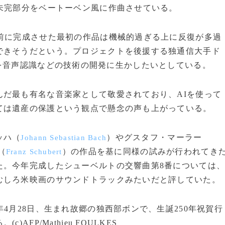
未完部分をベートーベン風に作曲させている。
前に完成させた最初の作品は機械的過ぎる上に反復が多過
できそうだという。プロジェクトを後援する独通信大手ド
を音声認識などの技術の開発に生かしたいとしている。
だ最も有名な音楽家として敬愛されており、AIを使って
ては遺産の保護という観点で懸念の声も上がっている。
ッハ（
）やグスタフ・マーラー
Johann Sebastian Bach
（
）の作品を基に同様の試みが行われてき
Franz Schubert
た。今年完成したシューベルトの交響曲第8番については
むしろ米映画のサウンドトラックみたいだと評していた。
4月28日、生まれ故郷の独西部ボンで、生誕250年祝賀行
FP/Mathieu FOULKES