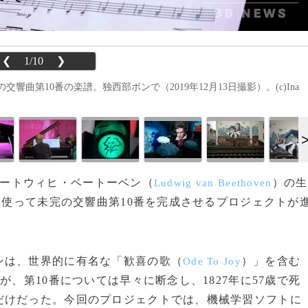
❮
1/10
❯
曲第10番の楽譜。独西部ボンで（2019年12月13日撮影）。(c)Ina
曲家ルートウィヒ・ベートーベン（
）の生
Ludwig van Beethoven
を使って未完の交響曲第10番を完成させるプロジェクトが
は、世界的に有名な「歓喜の歌（
）」を含む
Ode To Joy
が、第10番については早々に断念し、1827年に57歳で死
だけだった。今回のプロジェクトでは、機械学習ソフトに