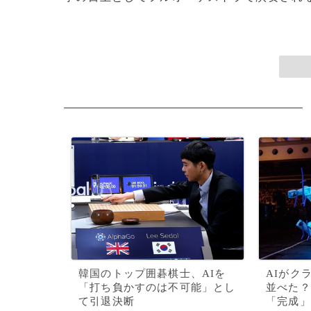
韓国のトップ囲碁棋士、AIを
AIがク
「打ち負かすのは不可能」とし
並べた？
て引退決断
「完成」