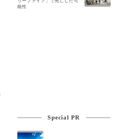
リーファイア」で死亡した可
能性
た
、
Special PR