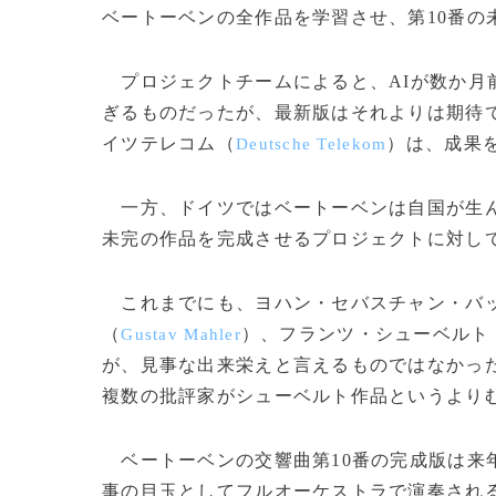
ベートーベンの全作品を学習させ、第10番の
プロジェクトチームによると、AIが数か月
ぎるものだったが、最新版はそれよりは期待
イツテレコム（
）は、成果
Deutsche Telekom
一方、ドイツではベートーベンは自国が生ん
未完の作品を完成させるプロジェクトに対し
これまでにも、ヨハン・セバスチャン・バ
（
）、フランツ・シューベルト
Gustav Mahler
が、見事な出来栄えと言えるものではなかっ
複数の批評家がシューベルト作品というより
ベートーベンの交響曲第10番の完成版は来年
事の目玉としてフルオーケストラで演奏される。(c)A