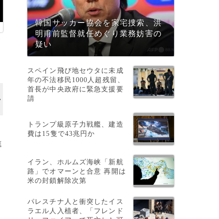
韓国サッカー協会を家宅捜索、洪
明甫前監督就任めぐり業務妨害の
疑い
スペイン飛び地セウタに未成
年の不法移民1000人超残留、
首長が中央政府に緊急支援要
請
トランプ級原子力戦艦、建造
費は15隻で43兆円か
進
イラン、ホルムズ海峡「新航
路」でオマーンと合意 再開は
米の封鎖解除次第
パレスチナ人と衝突したイス
ラエル人入植者、「フレンド