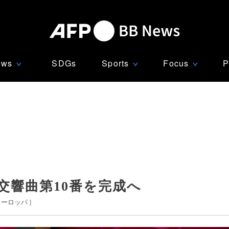
ews
SDGs
Sports
Focus
P
∨
∨
∨
交響曲第10番を完成へ
ヨーロッパ
]