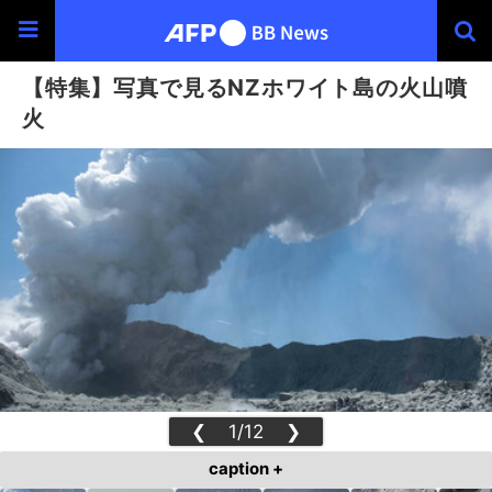
【特集】写真で見るNZホワイト島の火山噴
火
❮
1/12
❯
caption +