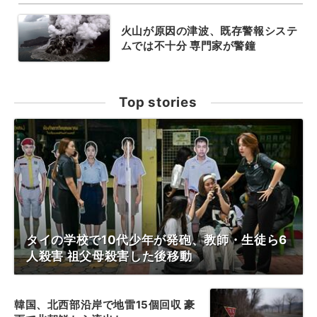
火山が原因の津波、既存警報システ
ムでは不十分 専門家が警鐘
Top stories
タイの学校で10代少年が発砲、教師・生徒ら6
人殺害 祖父母殺害した後移動
韓国、北西部沿岸で地雷15個回収 豪