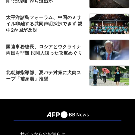
雨で北朝鮮から流出か
太平洋諸島フォーラム、中国のミサ
イル非難する共同声明採択できず 親
中2か国が反対
国連事務総長、ロシアとウクライナ
両国を非難 民間人狙った攻撃めぐり
北朝鮮指導部、夏バテ対策に犬肉ス
ープ「補身湯」推奨
サイトからのお知らせ