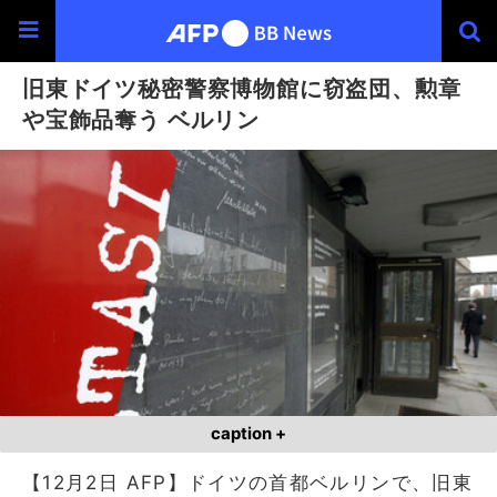
旧東ドイツ秘密警察博物館に窃盗団、勲章
や宝飾品奪う ベルリン
caption +
【12月2日 AFP】ドイツの首都ベルリンで、旧東