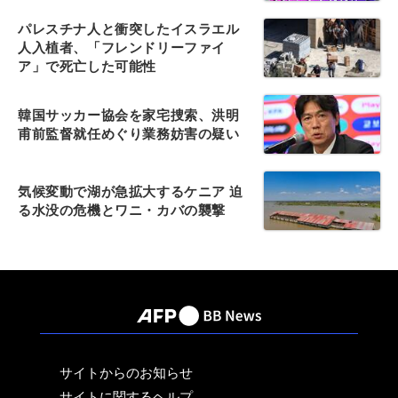
パレスチナ人と衝突したイスラエル
人入植者、「フレンドリーファイ
ア」で死亡した可能性
韓国サッカー協会を家宅捜索、洪明
甫前監督就任めぐり業務妨害の疑い
気候変動で湖が急拡大するケニア 迫
る水没の危機とワニ・カバの襲撃
サイトからのお知らせ
サイトに関するヘルプ