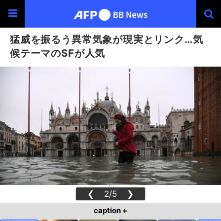
猛威を振るう異常気象が現実とリンク…気
候テーマのSFが人気
❮
2/5
❯
caption +