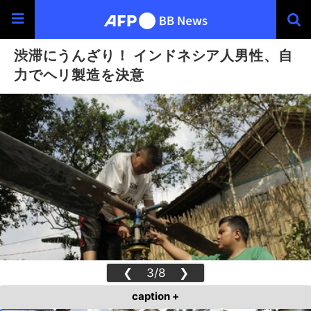
渋滞にうんざり！ インドネシア人男性、自
力でヘリ製造を決意
❮
3/8
❯
caption +