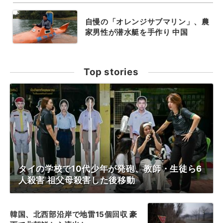
自慢の「オレンジサブマリン」、農
家男性が潜水艇を手作り 中国
Top stories
タイの学校で10代少年が発砲、教師・生徒ら6
人殺害 祖父母殺害した後移動
韓国、北西部沿岸で地雷15個回収 豪