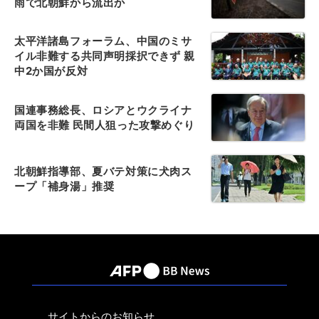
雨で北朝鮮から流出か
太平洋諸島フォーラム、中国のミサ
イル非難する共同声明採択できず 親
中2か国が反対
国連事務総長、ロシアとウクライナ
両国を非難 民間人狙った攻撃めぐり
北朝鮮指導部、夏バテ対策に犬肉ス
ープ「補身湯」推奨
サイトからのお知らせ