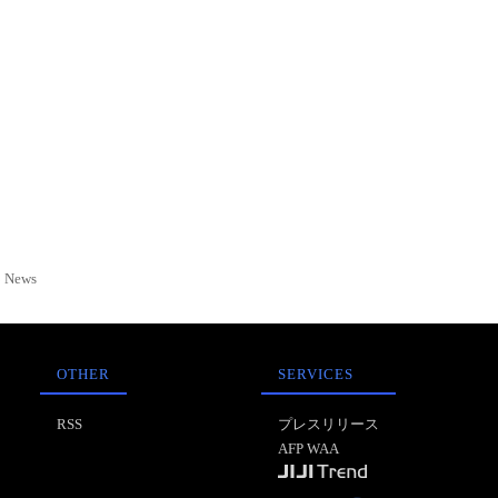
News
OTHER
SERVICES
RSS
プレスリリース
AFP WAA