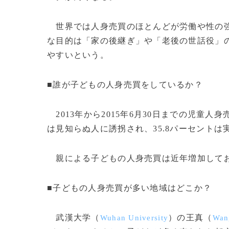
世界では人身売買のほとんどが労働や性の強
な目的は「家の後継ぎ」や「老後の世話役」
やすいという。
■誰が子どもの人身売買をしているか？
2013年から2015年6月30日までの児童人
は見知らぬ人に誘拐され、35.8パーセント
親による子どもの人身売買は近年増加してお
■子どもの人身売買が多い地域はどこか？
武漢大学（
）の王真（
Wuhan University
Wan