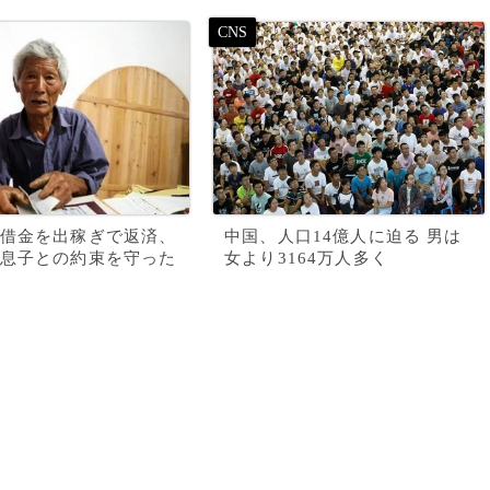
借金を出稼ぎで返済、
中国、人口14億人に迫る 男は
息子との約束を守った
女より3164万人多く