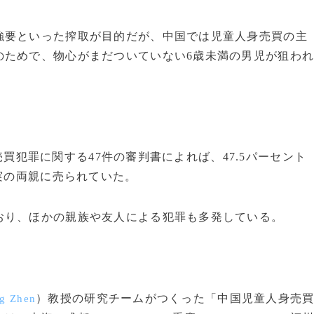
要といった搾取が目的だが、中国では児童人身売買の主
のためで、物心がまだついていない6歳未満の男児が狙わ
身売買犯罪に関する47件の審判書によれば、47.5パーセント
は実の両親に売られていた。
り、ほかの親族や友人による犯罪も多発している。
）教授の研究チームがつくった「中国児童人身売
g Zhen