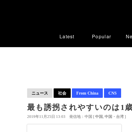
Latest
Popular
N
ニュース
社会
From China
CNS
最も誘拐されやすいのは1
2019年11月25日 13:03
発信地：中国 [
中国
中国・台湾
]