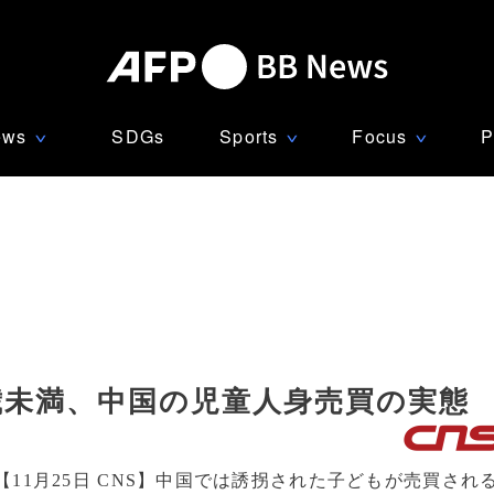
ews
SDGs
Sports
Focus
P
∨
∨
∨
歳未満、中国の児童人身売買の実態
【11月25日 CNS】中国では誘拐された子どもが売買され