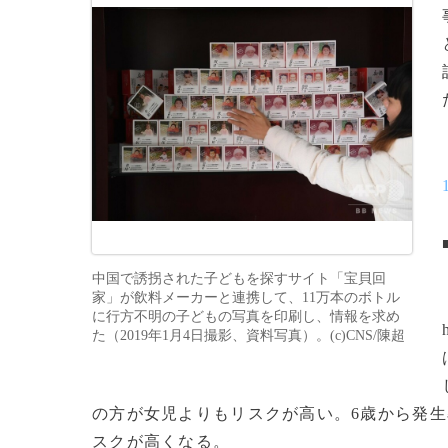
中国で誘拐された子どもを探すサイト「宝貝回
家」が飲料メーカーと連携して、11万本のボトル
に行方不明の子どもの写真を印刷し、情報を求め
た（2019年1月4日撮影、資料写真）。(c)CNS/陳超
の方が女児よりもリスクが高い。6歳から発生
スクが高くなる。