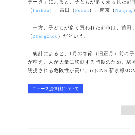
データ」によると、子どもが多く売られた都
（
、莆田（
）、南京（
Fuzhou）
Putian
Nanjing
一方、子どもが多く買われた都市は、莆田
（
）だという。
Zhengzhou
統計によると、1月の春節（旧正月）前に子
が増え、人が大量に移動する時期のため、駅
誘拐される危険性が高い。(c)CNS-新京報/JCM/
ニュース提供社について