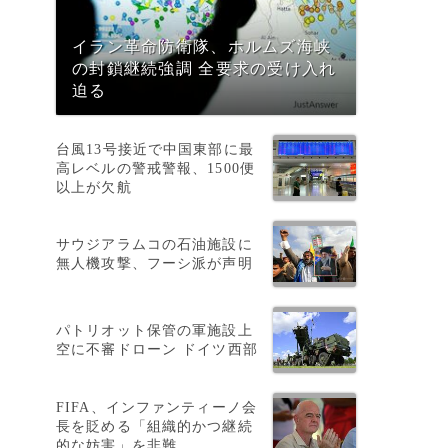
イラン革命防衛隊、ホルムズ海峡
の封鎖継続強調 全要求の受け入れ
れ
迫る
台風13号接近で中国東部に最
高レベルの警戒警報、1500便
以上が欠航
サウジアラムコの石油施設に
無人機攻撃、フーシ派が声明
パトリオット保管の軍施設上
空に不審ドローン ドイツ西部
FIFA、インファンティーノ会
買
長を貶める「組織的かつ継続
的な妨害」を非難