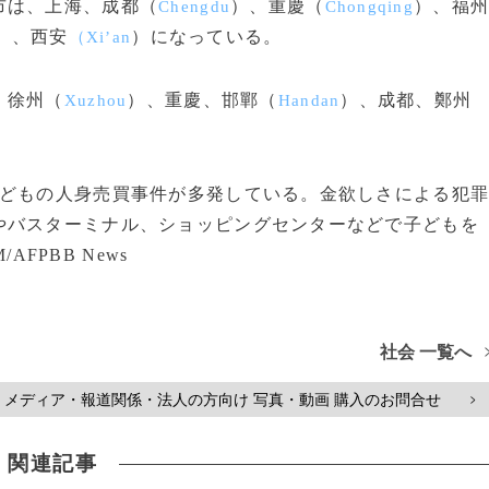
市は、上海、成都（
）、重慶（
）、福
Chengdu
Chongqing
）、西安
）になっている。
（Xi’an
、徐州（
）、重慶、邯鄲（
）、成都、鄭州
Xuzhou
Handan
どもの人身売買事件が多発している。金欲しさによる犯
やバスターミナル、ショッピングセンターなどで子どもを
AFPBB News
社会 一覧へ
メディア・報道関係・法人の方向け 写真・動画 購入のお問合せ
>
関連記事