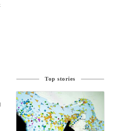
た
Top stories
の
同