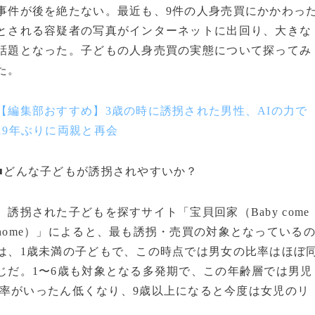
事件が後を絶たない。最近も、9件の人身売買にかかわっ
とされる容疑者の写真がインターネットに出回り、大きな
話題となった。子どもの人身売買の実態について探ってみ
た。
【編集部おすすめ】3歳の時に誘拐された男性、AIの力で
19年ぶりに両親と再会
■どんな子どもが誘拐されやすいか？
誘拐された子どもを探すサイト「宝貝回家（Baby come
home）」によると、最も誘拐・売買の対象となっている
は、1歳未満の子どもで、この時点では男女の比率はほぼ
じだ。1〜6歳も対象となる多発期で、この年齢層では男児
率がいったん低くなり、9歳以上になると今度は女児のリ