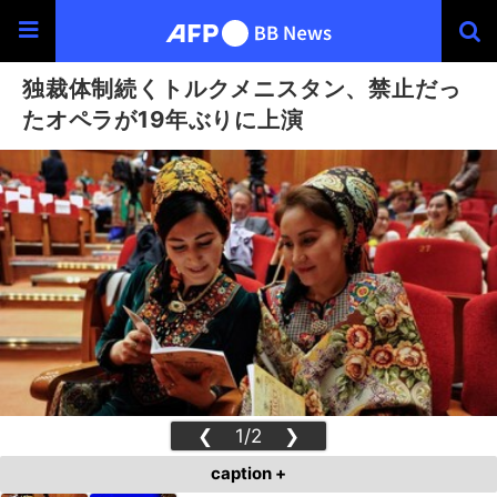
独裁体制続くトルクメニスタン、禁止だっ
たオペラが19年ぶりに上演
❮
1/2
❯
caption +