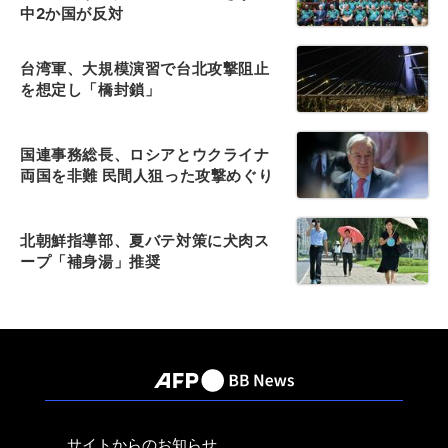
中2か国が反対
台湾軍、大規模演習で台北攻撃阻止
を想定し「橋封鎖」
国連事務総長、ロシアとウクライナ
両国を非難 民間人狙った攻撃めぐり
北朝鮮指導部、夏バテ対策に犬肉ス
ープ「補身湯」推奨
サイトからのお知らせ