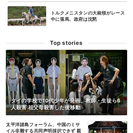
トルクメニスタンの大統領がレース
中に落馬、政府は沈黙
Top stories
タイの学校で10代少年が発砲、教師・生徒ら6
人殺害 祖父母殺害した後移動
太平洋諸島フォーラム、中国のミサ
イル非難する共同声明採択できず 親