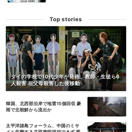
Top stories
タイの学校で10代少年が発砲、教師・生徒ら6
人殺害 祖父母殺害した後移動
韓国、北西部沿岸で地雷15個回収 豪
雨で北朝鮮から流出か
太平洋諸島フォーラム、中国のミサ
イル非難する共同声明採択できず 親