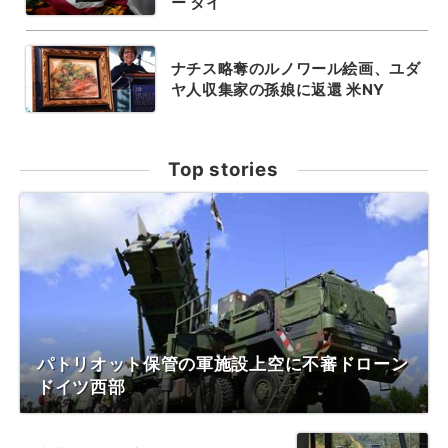
ー タイ
ナチス略奪のルノワール絵画、ユダ
ヤ人収集家の孫娘に返還 米NY
Top stories
パトリオット保管の軍施設上空に不審ドローン
ドイツ西部