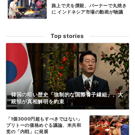
路上で犬を撲殺、バーナーで丸焼き
に インドネシア市場の動画が物議
Top stories
韓国の暗い歴史「強制的な国際養子縁組」、大
統領が真相解明を約束
「1個3000円超もすべきではない」
ブリトーの価格めぐる議論、米共和
党の「内戦」に発展