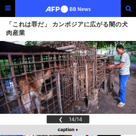
「これは罪だ」 カンボジアに広がる闇の犬
肉産業
❮
14/14
❯
caption +