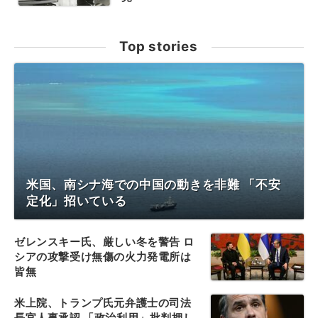
Top stories
米国、南シナ海での中国の動きを非難 「不安
定化」招いている
ゼレンスキー氏、厳しい冬を警告 ロ
シアの攻撃受け無傷の火力発電所は
皆無
米上院、トランプ氏元弁護士の司法
長官人事承認 「政治利用」批判押し