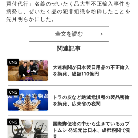
買付代行」名義のぜいたく品大型不正輸入事件を
摘発し、ぜいたく品の犯罪組織を粉砕したことを
先月明らかにした。
全文を読む
>
関連記事
大連税関が日本製日用品の不正輸入
を摘発、総額110億円
トラの皮など絶滅危惧種の製品密輸
を摘発、広東省の税関
国際郵便物の中から生きているカブ
トムシ 発送元は日本、成都税関で発
見