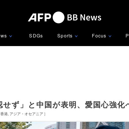
ews
SDGs
Sports
Focus
P
∨
∨
∨
認せず」と中国が表明、愛国心強化
香港
アジア・オセアニア
]