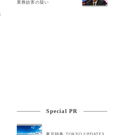
業務妨害の疑い
港
Special PR
東京特集:TOKYO UPDATES