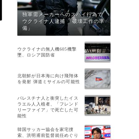
独軍需メーカーへのスパイ行為で
ウクライナ人逮捕 「破壊工作の準
備」
ウクライナの無人機605機撃
墜、ロシア国防省
北朝鮮が日本海に向け飛翔体
を発射 弾道ミサイルの可能性
パレスチナ人と衝突したイス
ラエル人入植者、「フレンド
リーファイア」で死亡した可
能性
韓国サッカー協会を家宅捜
索、洪明甫前監督就任めぐり