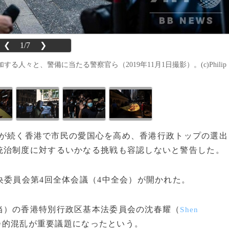
❮
1/7
❯
々と、警備に当たる警察官ら（2019年11月1日撮影）。(c)Philip
デモが続く香港で市民の愛国心を高め、香港行政トップの選出
統治制度に対するいかなる挑戦も容認しないと警告した。
委員会第4回全体会議（4中全会）が開かれた。
）の香港特別行政区基本法委員会の沈春耀（
Shen
会的混乱が重要議題になったという。