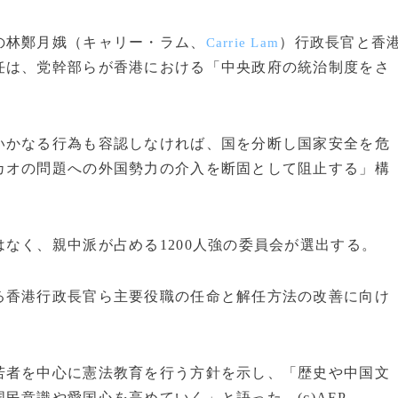
の林鄭月娥（キャリー・ラム、
）行政長官と香
Carrie Lam
任は、党幹部らが香港における「中央政府の統治制度をさ
かなる行為も容認しなければ、国を分断し国家安全を危
カオの問題への外国勢力の介入を断固として阻止する」構
なく、親中派が占める1200人強の委員会が選出する。
香港行政長官ら主要役職の任命と解任方法の改善に向け
者を中心に憲法教育を行う方針を示し、「歴史や中国文
民意識や愛国心を高めていく」と語った。(c)AFP