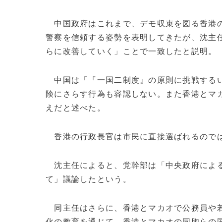
中国政府はこれまで、デモ収束を図る香港
警察を信頼する姿勢を表明してきたが、沈主
らに改善していく」ことで一致したと説明。
中国は「『一国二制度』の原則に挑戦するい
険にさらす行為も容認しない。また香港とマ
えだと述べた。
香港の行政長官は市民に直接選ばれるのでは
沈主任によると、党幹部は「中央政府による
て」議論したという。
同主任はさらに、香港とマカオで公務員や若
化の教育を通じて、香港とマカオの同胞らの国