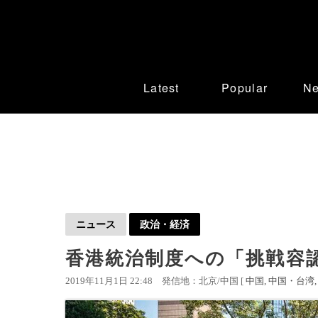
Latest
Popular
N
ニュース
政治・経済
香港統治制度への「挑戦容
2019年11月1日 22:48
発信地：北京/中国 [
中国
中国・台湾