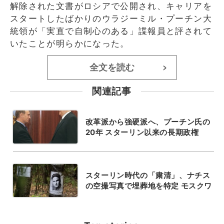
解除された文書がロシアで公開され、キャリアを
スタートしたばかりのウラジーミル・プーチン大
統領が「実直で自制心のある」諜報員と評されて
いたことが明らかになった。
全文を読む
>
関連記事
改革派から強硬派へ、プーチン氏の
20年 スターリン以来の長期政権
スターリン時代の「粛清」、ナチス
の空撮写真で埋葬地を特定 モスクワ