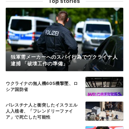
Top stories
独軍需メーカーへのスパイ行為でウクライナ人
逮捕 「破壊工作の準備」
ウクライナの無人機605機撃墜、ロ
シア国防省
パレスチナ人と衝突したイスラエル
人入植者、「フレンドリーファイ
ア」で死亡した可能性