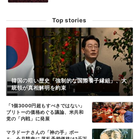
Top stories
韓国の暗い歴史「強制的な国際養子縁組」、大
統領が真相解明を約束
「1個3000円超もすべきではない」
ブリトーの価格めぐる議論、米共和
党の「内戦」に発展
マラドーナさんの「神の手」ボー
ル、今月競売に 落札予想価格は1千万