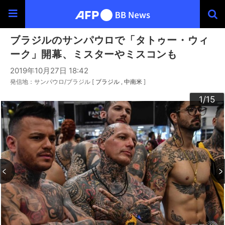
ブラジルのサンパウロで「タトゥー・ウィ
ーク」開幕、ミスターやミスコンも
2019年10月27日 18:42
発信地：サンパウロ/ブラジル [
ブラジル
中南米
]
10
13
14
12
15
11
3
4
6
9
2
5
7
8
1
/15
/15
/15
/15
/15
/15
/15
/15
/15
/15
/15
/15
/15
/15
/15