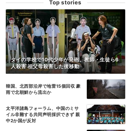
Top stories
タイの学校で10代少年が発砲、教師・生徒ら6
人殺害 祖父母殺害した後移動
韓国、北西部沿岸で地雷15個回収 豪
雨で北朝鮮から流出か
太平洋諸島フォーラム、中国のミサ
イル非難する共同声明採択できず 親
中2か国が反対