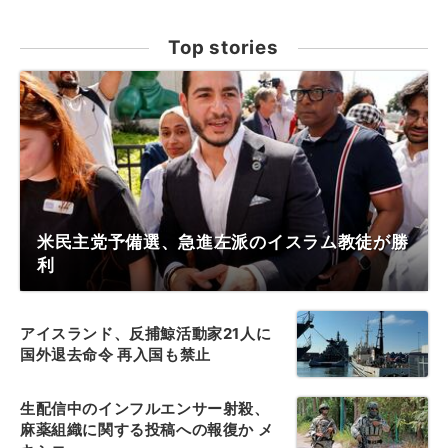
Top stories
米民主党予備選、急進左派のイスラム教徒が勝
利
アイスランド、反捕鯨活動家21人に
国外退去命令 再入国も禁止
生配信中のインフルエンサー射殺、
麻薬組織に関する投稿への報復か メ