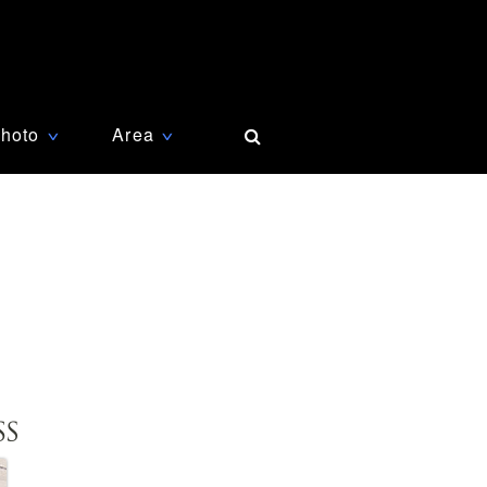
hoto
Area
∨
∨