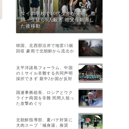
タイの学校で10代少年が発砲、教
師・生徒ら6人殺害 祖父母殺害し
た後移動
韓国、北西部沿岸で地雷15個
回収 豪雨で北朝鮮から流出か
太平洋諸島フォーラム、中国
のミサイル非難する共同声明
採択できず 親中2か国が反対
国連事務総長、ロシアとウク
ライナ両国を非難 民間人狙っ
た攻撃めぐり
の
北朝鮮指導部、夏バテ対策に
犬肉スープ「補身湯」推奨