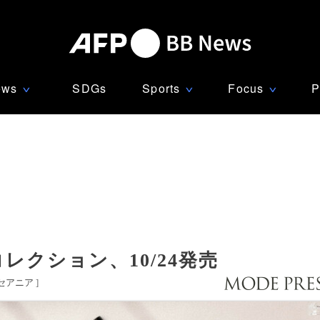
ews
SDGs
Sports
Focus
P
∨
∨
∨
レクション、10/24発売
セアニア
]