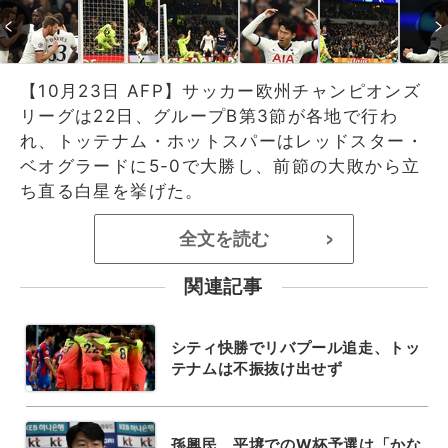
【10月23日 AFP】サッカー欧州チャンピオンズ
リーグは22日、グループB第3節が各地で行わ
れ、トッテナム・ホットスパーはレッドスター・
ベオグラードに5-0で大勝し、前節の大敗から立
ち直る白星を挙げた。
全文を読む
>
関連記事
シティ快勝でリバプール追走、トッ
テナムは不振抜け出せず
孫興民、平壌でのW杯予選は「かな