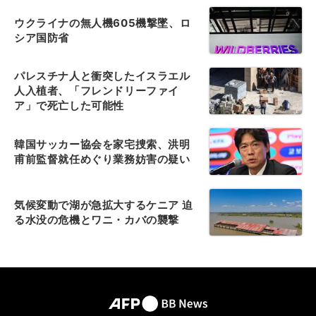
ウクライナの無人機605機撃墜、ロ
シア国防省
パレスチナ人と衝突したイスラエル
人入植者、「フレンドリーファイ
ア」で死亡した可能性
韓国サッカー協会を家宅捜索、洪明
甫前監督就任めぐり業務妨害の疑い
気候変動で湖が急拡大するケニア 迫
る水没の危機とワニ・カバの襲撃