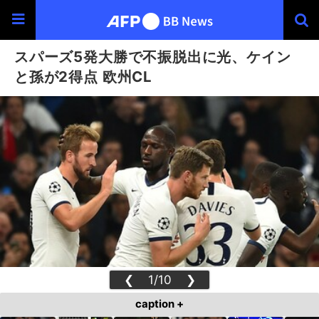
スパーズ5発大勝で不振脱出に光、ケイン
と孫が2得点 欧州CL
❮
1/10
❯
caption +