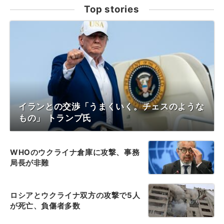
Top stories
イランとの交渉「うまくいく。チェスのような
もの」 トランプ氏
WHOのウクライナ倉庫に攻撃、事務
局長が非難
ロシアとウクライナ双方の攻撃で5人
が死亡、負傷者多数