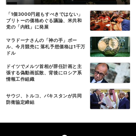
「1個3000円超もすべきではない」
ブリトーの価格めぐる議論、米共和
党の「内戦」に発展
マラドーナさんの「神の手」ボー
ル、今月競売に 落札予想価格は1千万
ドル
ドイツでメルツ首相が辞任計画と主
張する偽動画拡散、背後にロシア系
情報工作組織
サウジ、トルコ、パキスタンが共同
防衛協定締結