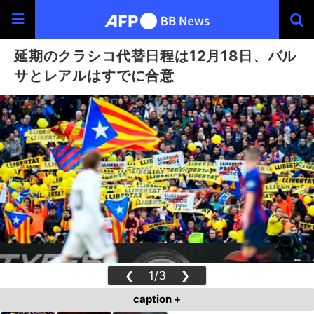
延期のクラシコ代替日程は12月18日、バル
サとレアルはすでに合意
❮
1/3
❯
caption +