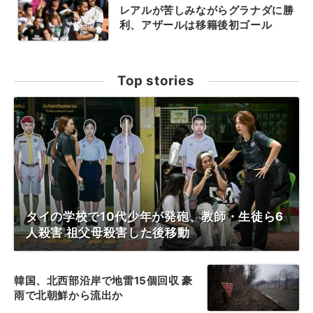
レアルが苦しみながらグラナダに勝
利、アザールは移籍後初ゴール
Top stories
タイの学校で10代少年が発砲、教師・生徒ら6
人殺害 祖父母殺害した後移動
韓国、北西部沿岸で地雷15個回収 豪
雨で北朝鮮から流出か