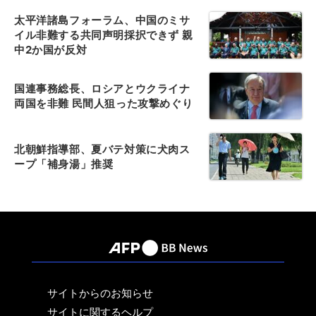
太平洋諸島フォーラム、中国のミサ
イル非難する共同声明採択できず 親
中2か国が反対
国連事務総長、ロシアとウクライナ
両国を非難 民間人狙った攻撃めぐり
北朝鮮指導部、夏バテ対策に犬肉ス
ープ「補身湯」推奨
サイトからのお知らせ
サイトに関するヘルプ