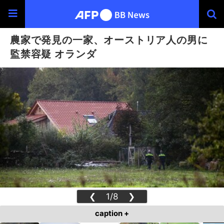
農家で発見の一家、オーストリア人の男に
監禁容疑 オランダ
❮
1/8
❯
caption +