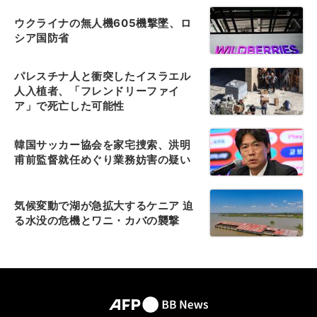
ウクライナの無人機605機撃墜、ロ
シア国防省
パレスチナ人と衝突したイスラエル
人入植者、「フレンドリーファイ
ア」で死亡した可能性
韓国サッカー協会を家宅捜索、洪明
甫前監督就任めぐり業務妨害の疑い
気候変動で湖が急拡大するケニア 迫
る水没の危機とワニ・カバの襲撃