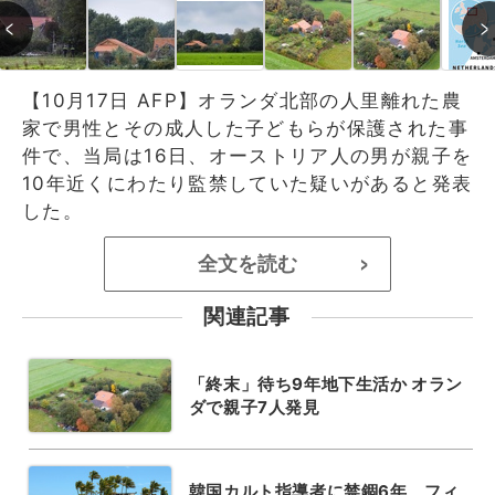
【10月17日 AFP】オランダ北部の人里離れた農
家で男性とその成人した子どもらが保護された事
件で、当局は16日、オーストリア人の男が親子を
10年近くにわたり監禁していた疑いがあると発表
した。
全文を読む
>
関連記事
「終末」待ち9年地下生活か オラン
ダで親子7人発見
韓国カルト指導者に禁錮6年、フィ