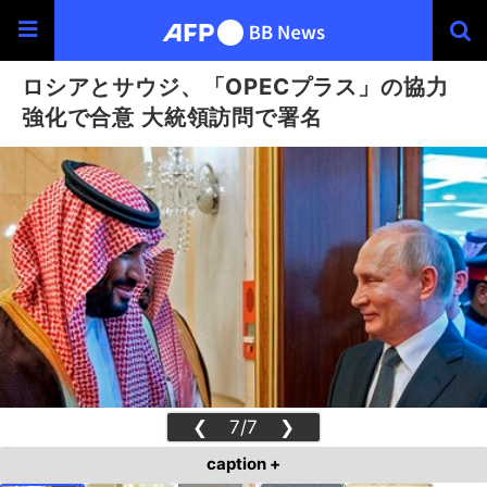
ロシアとサウジ、「OPECプラス」の協力
強化で合意 大統領訪問で署名
❮
7/7
❯
caption +