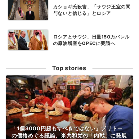
カショギ氏殺害、「サウジ王室の関
与ないと信じる」とロシア
ロシアとサウジ、日量150万バレル
の原油増産をOPECに要請へ
Top stories
「1個3000円超もすべきではない」ブリトー
の価格めぐる議論、米共和党の「内戦」に発展