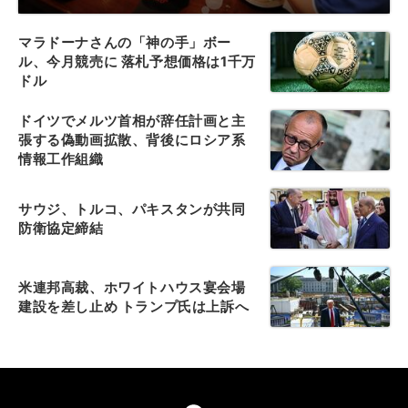
マラドーナさんの「神の手」ボー
ル、今月競売に 落札予想価格は1千万
ドル
ドイツでメルツ首相が辞任計画と主
張する偽動画拡散、背後にロシア系
情報工作組織
サウジ、トルコ、パキスタンが共同
防衛協定締結
米連邦高裁、ホワイトハウス宴会場
建設を差し止め トランプ氏は上訴へ