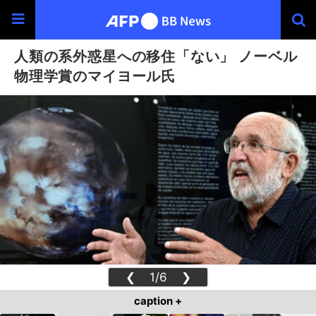
人類の系外惑星への移住「ない」 ノーベル
物理学賞のマイヨール氏
❮
1/6
❯
caption +