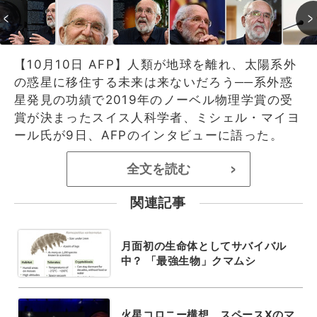
【10月10日 AFP】人類が地球を離れ、太陽系外
の惑星に移住する未来は来ないだろう──系外惑
星発見の功績で2019年のノーベル物理学賞の受
賞が決まったスイス人科学者、ミシェル・マイヨ
ール氏が9日、AFPのインタビューに語った。
全文を読む
>
関連記事
月面初の生命体としてサバイバル
中？ 「最強生物」クマムシ
火星コロニー構想、スペースXのマ