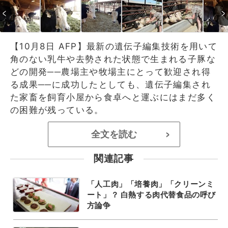
【10月8日 AFP】最新の遺伝子編集技術を用いて
角のない乳牛や去勢された状態で生まれる子豚な
どの開発──農場主や牧場主にとって歓迎され得
る成果──に成功したとしても、遺伝子編集され
た家畜を飼育小屋から食卓へと運ぶにはまだ多く
の困難が残っている。
全文を読む
>
関連記事
「人工肉」「培養肉」「クリーンミ
ート」？ 白熱する肉代替食品の呼び
方論争