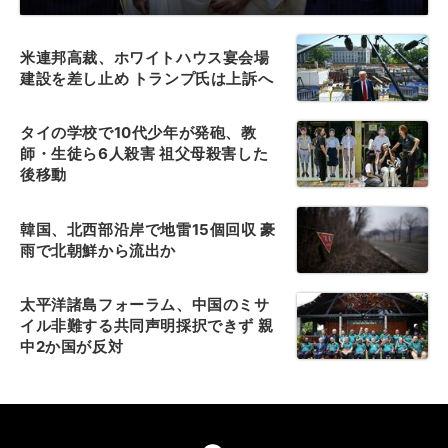
米連邦高裁、ホワイトハウス宴会場
建設を差し止め トランプ氏は上訴へ
タイの学校で10代少年が発砲、教
師・生徒ら6人殺害 祖父母殺害した
後移動
韓国、北西部沿岸で地雷15個回収 豪
雨で北朝鮮から流出か
太平洋諸島フォーラム、中国のミサ
イル非難する共同声明採択できず 親
中2か国が反対