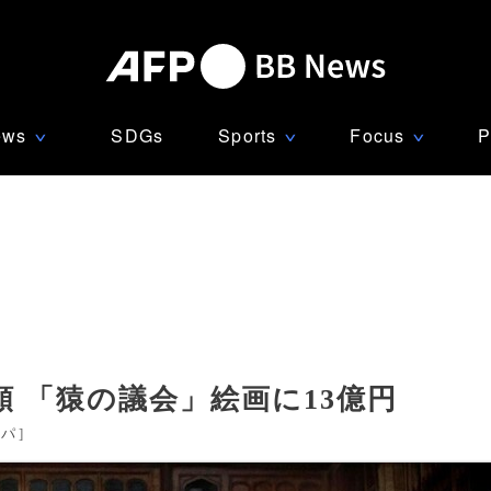
ews
SDGs
Sports
Focus
P
∨
∨
∨
 「猿の議会」絵画に13億円
ッパ
]