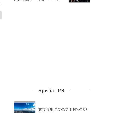
>
Special PR
東京特集:TOKYO UPDATES