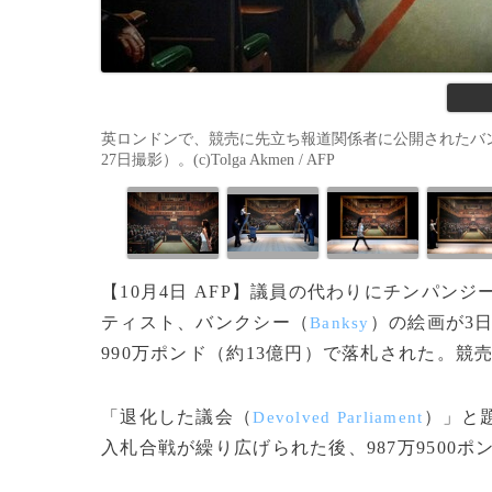
英ロンドンで、競売に先立ち報道関係者に公開されたバン
27日撮影）。(c)Tolga Akmen / AFP
【10月4日 AFP】議員の代わりにチンパ
ティスト、バンクシー（
）の絵画が3
Banksy
990万ポンド（約13億円）で落札された。競
「退化した議会（
）」と題
Devolved Parliament
入札合戦が繰り広げられた後、987万9500ポン