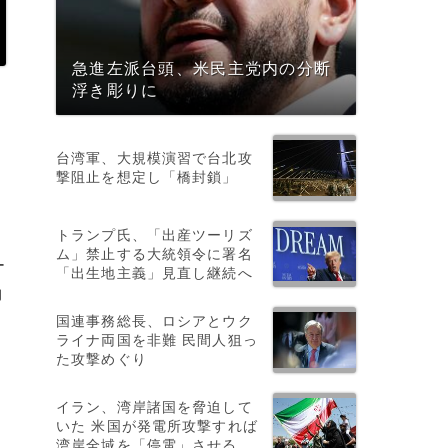
急進左派台頭、米民主党内の分断
浮き彫りに
月
台湾軍、大規模演習で台北攻
撃阻止を想定し「橋封鎖」
トランプ氏、「出産ツーリズ
ム」禁止する大統領令に署名
ー
「出生地主義」見直し継続へ
約
国連事務総長、ロシアとウク
ライナ両国を非難 民間人狙っ
た攻撃めぐり
イラン、湾岸諸国を脅迫して
いた 米国が発電所攻撃すれば
湾岸全域を「停電」させる