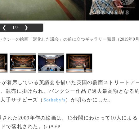
❮
1/7
❯
クシーの絵画「退化した議会」の前に立つギャラリー職員（2019年9
ンジーが着席している英議会を描いた英国の覆面ストリートア
日、競売に掛けられ、バンクシー作品で過去最高額となる
売大手サザビーズ（
）が明らかにした。
Sotheby's
された2009年作の絵画は、13分間にわたって10人による
ドで落札された。(c)AFP