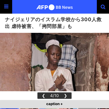
ナイジェリアのイスラム学校から300人救
出 虐待被害、「拷問部屋」も
❮
4/10
❯
caption +