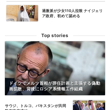
過激派が少女110人拉致 ナイジェリ
ア政府、初めて認める
Top stories
ドイツでメルツ首相が辞任計画と主張する偽動
画拡散、背後にロシア系情報工作組織
サウジ、トルコ、パキスタンが共同