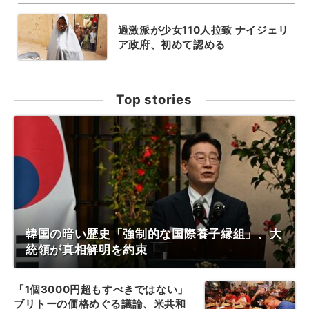
過激派が少女110人拉致 ナイジェリ
ア政府、初めて認める
Top stories
韓国の暗い歴史「強制的な国際養子縁組」、大
統領が真相解明を約束
「1個3000円超もすべきではない」
ブリトーの価格めぐる議論、米共和