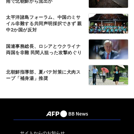
雨で北朝鮮から流出か
太平洋諸島フォーラム、中国のミサ
イル非難する共同声明採択できず 親
中2か国が反対
国連事務総長、ロシアとウクライナ
両国を非難 民間人狙った攻撃めぐり
北朝鮮指導部、夏バテ対策に犬肉ス
ープ「補身湯」推奨
サイトからのお知らせ