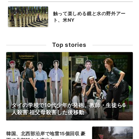
触って楽しめる鏡と水の野外アー
ト、米NY
Top stories
タイの学校で10代少年が発砲、教師・生徒ら6
人殺害 祖父母殺害した後移動
韓国、北西部沿岸で地雷15個回収 豪