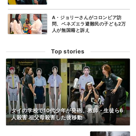
A・ジョリーさんがコロンビア訪
問、ベネズエラ避難民の子ども2万
人が無国籍と訴え
Top stories
タイの学校で10代少年が発砲、教師・生徒ら6
人殺害 祖父母殺害した後移動