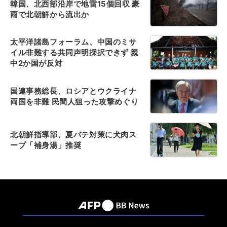
韓国、北西部沿岸で地雷15個回収 豪
雨で北朝鮮から流出か
太平洋諸島フォーラム、中国のミサ
イル非難する共同声明採択できず 親
中2か国が反対
国連事務総長、ロシアとウクライナ
両国を非難 民間人狙った攻撃めぐり
北朝鮮指導部、夏バテ対策に犬肉ス
ープ「補身湯」推奨