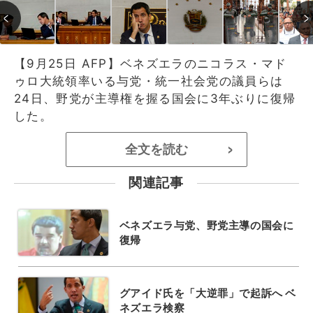
【9月25日 AFP】ベネズエラのニコラス・マド
ゥロ大統領率いる与党・統一社会党の議員らは
24日、野党が主導権を握る国会に3年ぶりに復帰
した。
全文を読む
>
関連記事
ベネズエラ与党、野党主導の国会に
復帰
グアイド氏を「大逆罪」で起訴へ ベ
ネズエラ検察