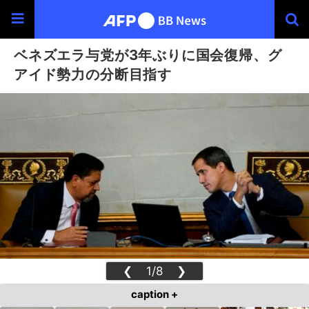
ベネズエラ与党が3年ぶりに国会復帰、グ
アイド勢力の分断目指す
❮
1/8
❯
caption +