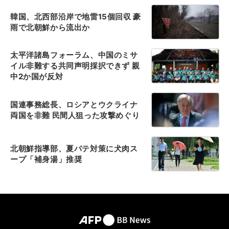
韓国、北西部沿岸で地雷15個回収 豪
雨で北朝鮮から流出か
太平洋諸島フォーラム、中国のミサ
イル非難する共同声明採択できず 親
中2か国が反対
国連事務総長、ロシアとウクライナ
両国を非難 民間人狙った攻撃めぐり
北朝鮮指導部、夏バテ対策に犬肉ス
ープ「補身湯」推奨