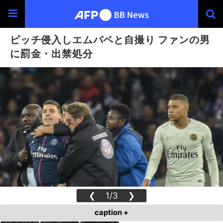
ピッチ侵入しエムバペと自撮り ファンの男
に罰金・出禁処分
❮
1/3
❯
caption +