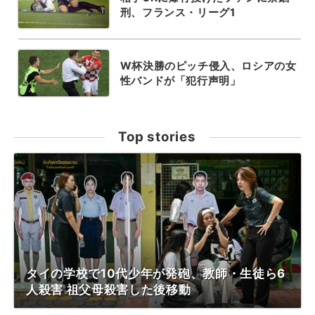
刑、フランス・リーグ1
W杯決勝のピッチ侵入、ロシアの女
性バンドが「犯行声明」
Top stories
タイの学校で10代少年が発砲、教師・生徒ら6
人殺害 祖父母殺害した後移動