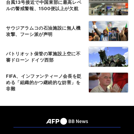
台風13号接近で中国東部に最高レベ
ルの警戒警報、1500便以上が欠航
サウジアラムコの石油施設に無人機
攻撃、フーシ派が声明
パトリオット保管の軍施設上空に不
審ドローン ドイツ西部
FIFA、インファンティーノ会長を貶
める「組織的かつ継続的な妨害」を
非難