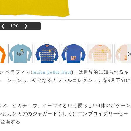
❮
1/20
❯
アン ペラフィネ(
)」は世界的に知られるキ
lucien pellat-finet
レーションし、初となるカプセルコレクションを9月下旬に
メ、ピカチュウ、イーブイという愛らしい4体のポケモ
ルとカシミアのジャガードもしくはエンブロイダリーセー
に登場する。