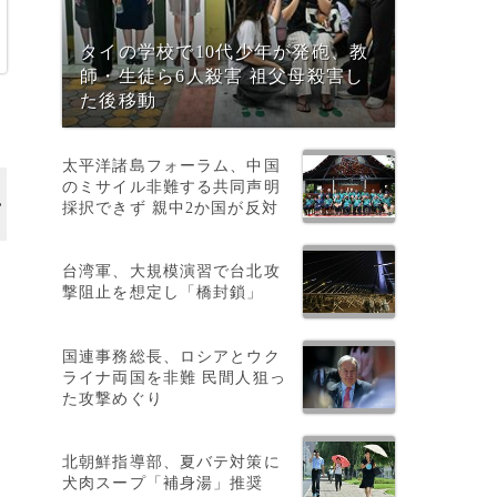
タイの学校で10代少年が発砲、教
師・生徒ら6人殺害 祖父母殺害し
た後移動
太平洋諸島フォーラム、中国
のミサイル非難する共同声明
採択できず 親中2か国が反対
台湾軍、大規模演習で台北攻
撃阻止を想定し「橋封鎖」
国連事務総長、ロシアとウク
ライナ両国を非難 民間人狙っ
た攻撃めぐり
ン
北朝鮮指導部、夏バテ対策に
犬肉スープ「補身湯」推奨