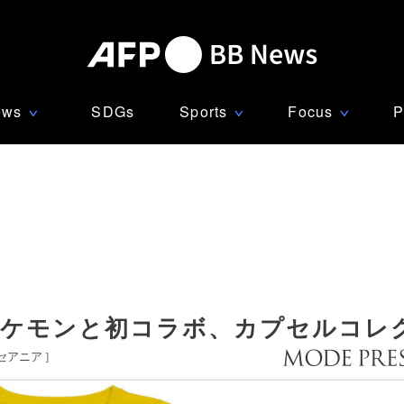
ews
SDGs
Sports
Focus
P
∨
∨
∨
ポケモンと初コラボ、カプセルコレ
セアニア
]