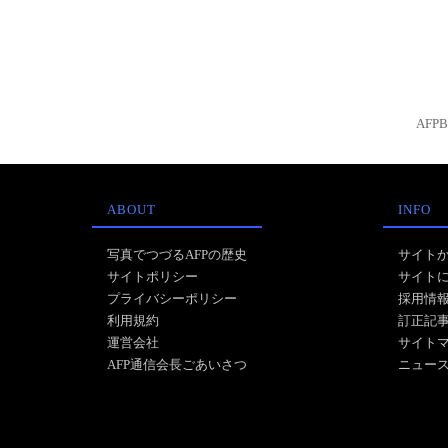
AFP
ABOUT
INFO
写真でつづるAFPの歴史
サイト
サイトポリシー
サイト
プライバシーポリシー
採用情
利用規約
訂正記
運営会社
サイト
AFP通信会長ごあいさつ
ニュー