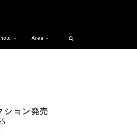
hoto
Area
∨
∨
クション発売