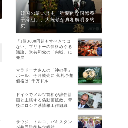
韓国の暗い歴史「強制的な国際養
子縁組」、大統領が真相解明を約
束
「1個3000円超もすべきでは
ない」ブリトーの価格めぐる
議論、米共和党の「内戦」に
発展
マラドーナさんの「神の手」
ボール、今月競売に 落札予想
価格は1千万ドル
ドイツでメルツ首相が辞任計
画と主張する偽動画拡散、背
後にロシア系情報工作組織
>
サウジ、トルコ、パキスタン
が共同防衛協定締結