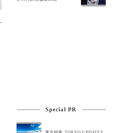
Special PR
東京特集:TOKYO UPDATES