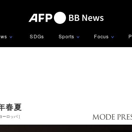
ews
SDGs
Sports
Focus
P
∨
∨
∨
年春夏
ヨーロッパ
]