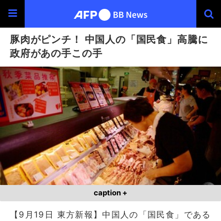
豚肉がピンチ！ 中国人の「国民食」高騰に
政府があの手この手
caption +
【9月19日 東方新報】中国人の「国民食」である