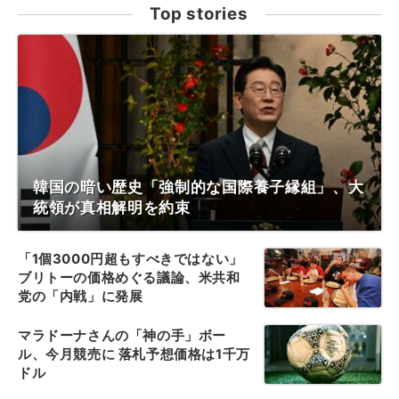
Top stories
韓国の暗い歴史「強制的な国際養子縁組」、大
統領が真相解明を約束
「1個3000円超もすべきではない」
ブリトーの価格めぐる議論、米共和
党の「内戦」に発展
マラドーナさんの「神の手」ボー
ル、今月競売に 落札予想価格は1千万
ドル