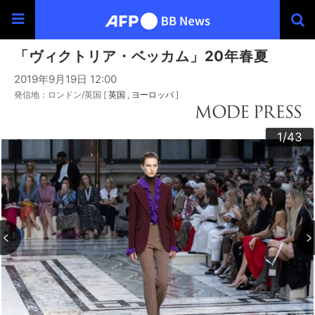
「ヴィクトリア・ベッカム」20年春夏
2019年9月19日 12:00
発信地：ロンドン/英国 [
英国
ヨーロッパ
]
30
33
34
36
39
40
43
20
23
24
26
29
32
35
37
38
42
22
25
27
28
10
13
14
16
19
31
41
12
15
17
18
21
11
3
4
6
9
2
5
7
8
1
/43
/43
/43
/43
/43
/43
/43
/43
/43
/43
/43
/43
/43
/43
/43
/43
/43
/43
/43
/43
/43
/43
/43
/43
/43
/43
/43
/43
/43
/43
/43
/43
/43
/43
/43
/43
/43
/43
/43
/43
/43
/43
/43