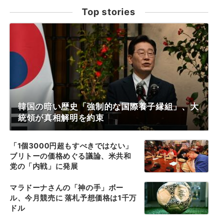
Top stories
韓国の暗い歴史「強制的な国際養子縁組」、大
統領が真相解明を約束
「1個3000円超もすべきではない」
ブリトーの価格めぐる議論、米共和
党の「内戦」に発展
マラドーナさんの「神の手」ボー
ル、今月競売に 落札予想価格は1千万
ドル