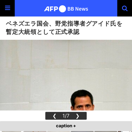
ベネズエラ国会、野党指導者グアイド氏を
暫定大統領として正式承認
❮
1/7
❯
caption +