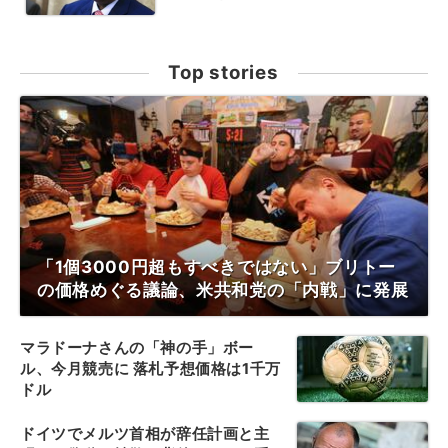
Top stories
「1個3000円超もすべきではない」ブリトー
の価格めぐる議論、米共和党の「内戦」に発展
マラドーナさんの「神の手」ボー
ル、今月競売に 落札予想価格は1千万
ドル
ドイツでメルツ首相が辞任計画と主