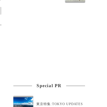
>
Special PR
東京特集:TOKYO UPDATES