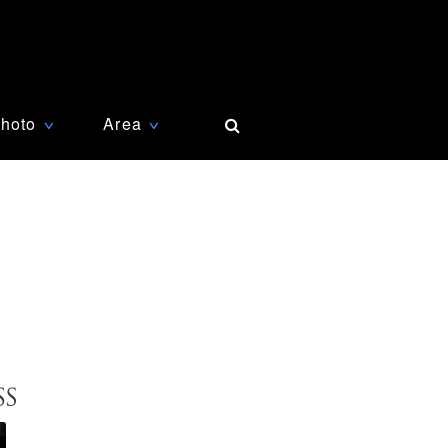
hoto
Area
∨
∨