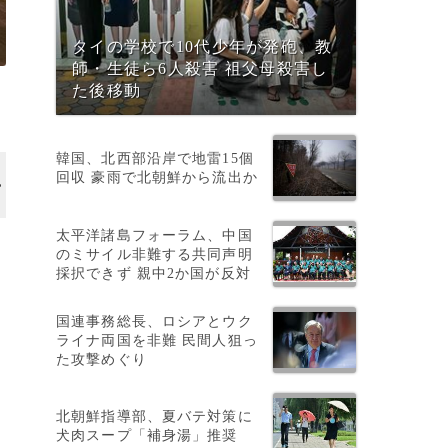
タイの学校で10代少年が発砲、教
師・生徒ら6人殺害 祖父母殺害し
た後移動
韓国、北西部沿岸で地雷15個
回収 豪雨で北朝鮮から流出か
太平洋諸島フォーラム、中国
のミサイル非難する共同声明
採択できず 親中2か国が反対
国連事務総長、ロシアとウク
を
ライナ両国を非難 民間人狙っ
た攻撃めぐり
北朝鮮指導部、夏バテ対策に
犬肉スープ「補身湯」推奨