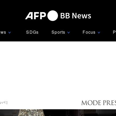
ews
SDGs
Sports
Focus
P
∨
∨
∨
ッパ
]