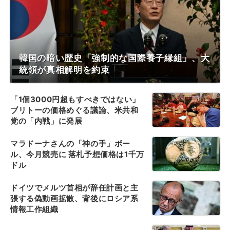
韓国の暗い歴史「強制的な国際養子縁組」、大
統領が真相解明を約束
「1個3000円超もすべきではない」
ブリトーの価格めぐる議論、米共和
党の「内戦」に発展
マラドーナさんの「神の手」ボー
ル、今月競売に 落札予想価格は1千万
ドル
ドイツでメルツ首相が辞任計画と主
張する偽動画拡散、背後にロシア系
情報工作組織