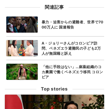
関連記事
暴力・迫害からの避難者、世界で70
00万人に 国連報告
A・ジョリーさんがコロンビア訪
問、ベネズエラ避難民の子ども2万
人が無国籍と訴え
「他に手段はない」…麻薬組織のコ
カ農園で働くベネズエラ移民 コロン
ビア
Top stories