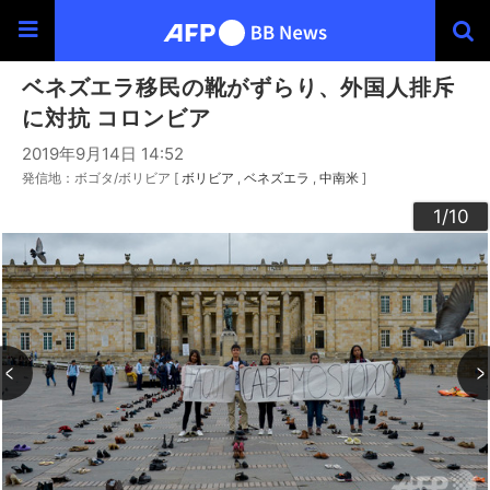
ベネズエラ移民の靴がずらり、外国人排斥
に対抗 コロンビア
2019年9月14日 14:52
発信地：ボゴタ/ボリビア [
ボリビア
ベネズエラ
中南米
]
10
3
4
6
9
2
5
7
8
1
/10
/10
/10
/10
/10
/10
/10
/10
/10
/10