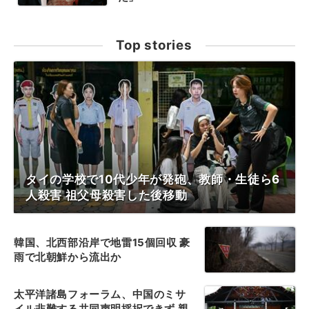
Top stories
タイの学校で10代少年が発砲、教師・生徒ら6
人殺害 祖父母殺害した後移動
韓国、北西部沿岸で地雷15個回収 豪
雨で北朝鮮から流出か
太平洋諸島フォーラム、中国のミサ
イル非難する共同声明採択できず 親