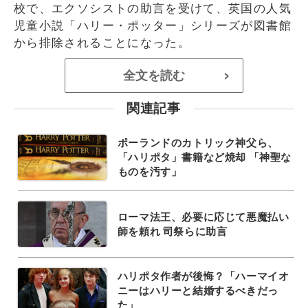
校で、エクソシストの助言を受けて、英国の人気
児童小説「ハリー・ポッター」シリーズが図書館
から排除されることになった。
全文を読む
>
関連記事
ポーランドのカトリック神父ら、
「ハリポタ」書籍など焼却 「神聖な
ものを汚す」
ローマ法王、必要に応じて悪魔払い
師を頼れ 司祭らに助言
ハリポタ作者が後悔？「ハーマイオ
ニーはハリーと結婚するべきだっ
た」