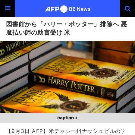
図書館から「ハリー・ポッター」排除へ 悪
魔払い師の助言受け 米
caption +
【9月3日 AFP】米テネシー州ナッシュビルの学