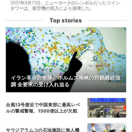
2001年9月11日、ニューヨークのシンボルだったツイン
タワーは、航空機の突入により崩壊した。
Top stories
イラン革命防衛隊、ホルムズ海峡の封鎖継続強
調 全要求の受け入れ迫る
台風13号接近で中国東部に最高レベ
ルの警戒警報、1500便以上が欠航
サウジアラムコの石油施設に無人機