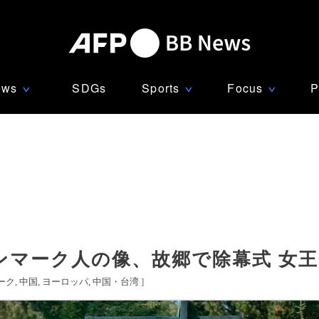
ews
SDGs
Sports
Focus
P
∨
∨
∨
ンマーク人の像、故郷で除幕式 女
ーク
中国
ヨーロッパ
中国・台湾
]