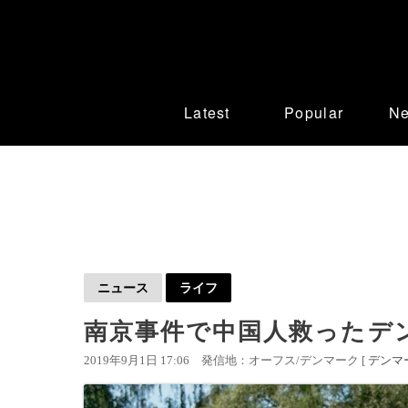
Latest
Popular
N
ニュース
ライフ
南京事件で中国人救ったデ
2019年9月1日 17:06
発信地：オーフス/デンマーク [
デンマ