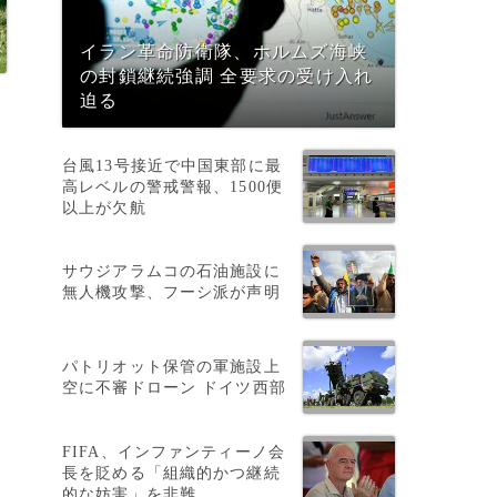
イラン革命防衛隊、ホルムズ海峡
の封鎖継続強調 全要求の受け入れ
迫る
台風13号接近で中国東部に最
高レベルの警戒警報、1500便
以上が欠航
サウジアラムコの石油施設に
無人機攻撃、フーシ派が声明
パトリオット保管の軍施設上
空に不審ドローン ドイツ西部
FIFA、インファンティーノ会
長を貶める「組織的かつ継続
的な妨害」を非難