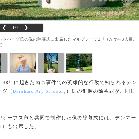
❮
1/7
❯
ンドバーグ氏の像の除幕式に出席したマルグレーテ2世（左から3人目、
FP
937～38年に起きた南京事件での英雄的な行動で知られるデン
ーグ（
）氏の銅像の除幕式が、同氏
Bernhard Arp Sindberg
。
オーフス市と共同で制作した像の除幕式には、デンマー
）も出席した。
I