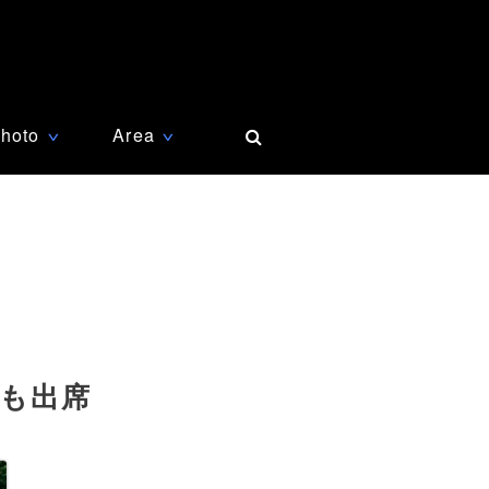
hoto
Area
∨
∨
王も出席