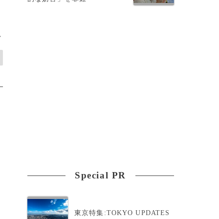
>
Special PR
東京特集:TOKYO UPDATES