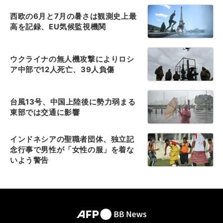
西欧の6月と7月の暑さは観測史上最
高を記録、EU気候監視機関
ウクライナの無人機攻撃によりロシ
ア中部で12人死亡、39人負傷
台風13号、中国上陸後に勢力弱まる
東部では交通に影響
インドネシアの聖職者団体、独立記
念行事で男性が「女性の服」を着な
いよう警告