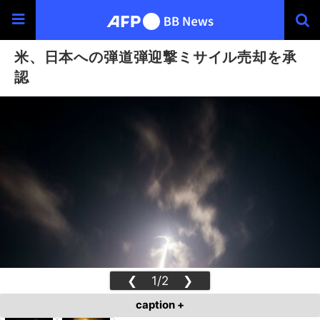
米、日本への弾道弾迎撃ミサイル売却を承
認
❮
1/2
❯
caption +