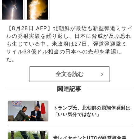
【8月28日 AFP】北朝鮮が最近も新型弾道ミサイ
ルの発射実験を繰り返し、日本に脅威が及ぶ恐れ
も生じている中、米政府は27日、弾道弾迎撃ミ
サイル33億ドル相当の日本への売却を承認し
た。
全文を読む
>
関連記事
トランプ氏、北朝鮮の飛翔体発射は
「いい気分ではない」
米レイセオンとUTCが経営統合発