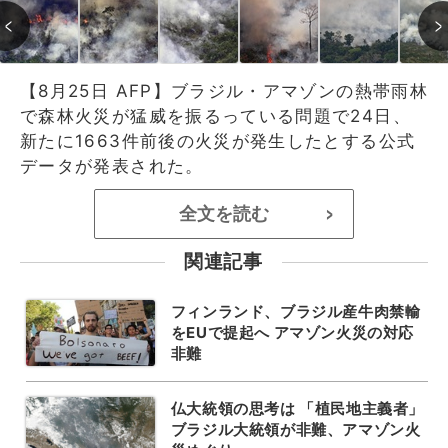
【8月25日 AFP】ブラジル・アマゾンの熱帯雨林
で森林火災が猛威を振るっている問題で24日、
新たに1663件前後の火災が発生したとする公式
データが発表された。
全文を読む
>
関連記事
フィンランド、ブラジル産牛肉禁輸
をEUで提起へ アマゾン火災の対応
非難
仏大統領の思考は 「植民地主義者」
ブラジル大統領が非難、アマゾン火