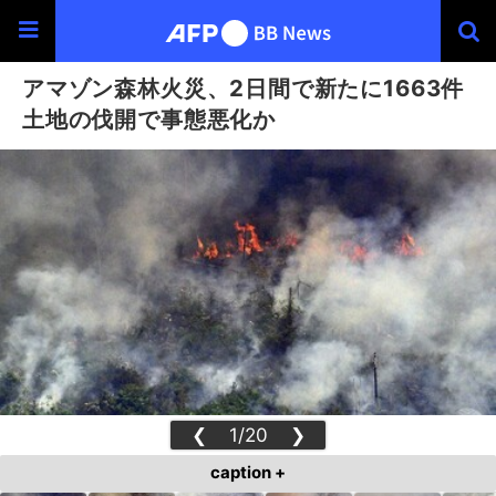
アマゾン森林火災、2日間で新たに1663件
土地の伐開で事態悪化か
❮
1/20
❯
caption +