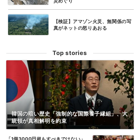
災めぐり
【検証】アマゾン火災、無関係の写
真がネットの怒りあおる
Top stories
韓国の暗い歴史「強制的な国際養子縁組」、大
統領が真相解明を約束
「1個3000円超もすべきではない」