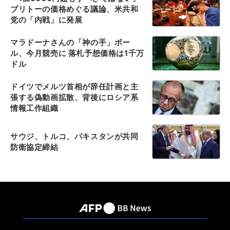
ブリトーの価格めぐる議論、米共和
党の「内戦」に発展
マラドーナさんの「神の手」ボー
ル、今月競売に 落札予想価格は1千万
ドル
ドイツでメルツ首相が辞任計画と主
張する偽動画拡散、背後にロシア系
情報工作組織
サウジ、トルコ、パキスタンが共同
防衛協定締結