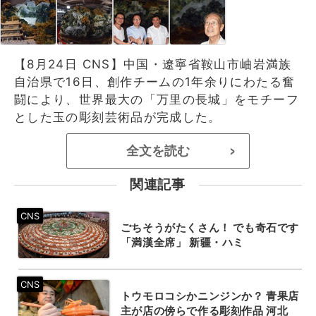
【8月24日 CNS】中国・遼寧省鞍山市岫岩満族
自治県で16日、創作チームの1年余りにわたる奮
闘により、世界最大の「万里の長城」をモチーフ
とした玉の彫刻芸術品が完成した。
全文を読む
>
関連記事
ごちそうがたくさん！ でも奇石です
「満漢全席」 新疆・ハミ
トウモロコシかニンジンか？ 青果店
主が店の傍らで作る彫刻作品 河北