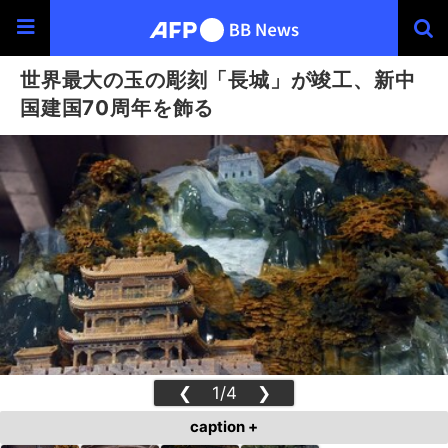
世界最大の玉の彫刻「長城」が竣工、新中
国建国70周年を飾る
❮
1/4
❯
caption +