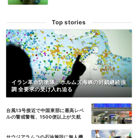
Top stories
イラン革命防衛隊、ホルムズ海峡の封鎖継続強
調 全要求の受け入れ迫る
台風13号接近で中国東部に最高レベ
ルの警戒警報、1500便以上が欠航
サウジアラムコの石油施設に無人機