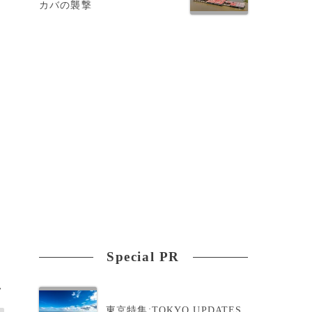
カバの襲撃
と
Special PR
>
東京特集:TOKYO UPDATES