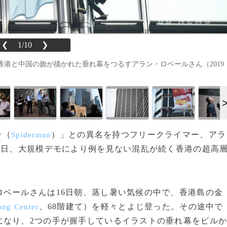
❮
1/10
❯
香港と中国の旗が描かれた垂れ幕をつるすアラン・ロベールさん（2019
ン（
）」との異名を持つフリークライマー、アラ
Spiderman
16日、大規模デモにより例を見ない混乱が続く香港の超高
ベールさんは16日朝、蒸し暑い気候の中で、香港島の金
、68階建て）を軽々とよじ登った。その途中で
ng Center
になり、2つの手が握手しているイラストの垂れ幕をビル