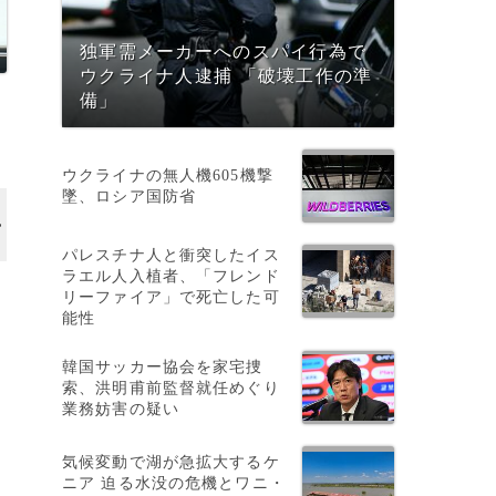
独軍需メーカーへのスパイ行為で
ウクライナ人逮捕 「破壊工作の準
備」
ウクライナの無人機605機撃
墜、ロシア国防省
パレスチナ人と衝突したイス
ラエル人入植者、「フレンド
リーファイア」で死亡した可
能性
層
韓国サッカー協会を家宅捜
索、洪明甫前監督就任めぐり
業務妨害の疑い
気候変動で湖が急拡大するケ
か
ニア 迫る水没の危機とワニ・