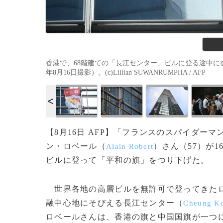
香港で、68階建ての「長江センター」ビルに登る途中に
年8月16日撮影）。(c)Lillian SUWANRUMPHA / AFP
【8月16日 AFP】「フランスのスパイダーマ
ン・ロベール（
）さん（57）が
Alain Robert
ビルに登って「平和の旗」をつり下げた。
世界各地の高層ビルを無許可で登ってきたロ
融中心地にそびえる長江センター（
Cheung Ko
ロベールさんは、香港の旗と中国国旗が一つ