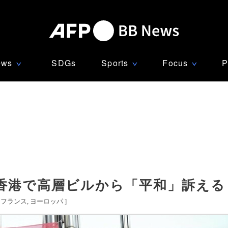
ews
SDGs
Sports
Focus
P
∨
∨
∨
香港で高層ビルから「平和」訴える
フランス
ヨーロッパ
]