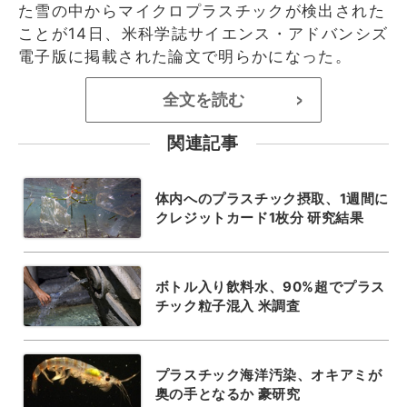
た雪の中からマイクロプラスチックが検出された
ことが14日、米科学誌サイエンス・アドバンシズ
電子版に掲載された論文で明らかになった。
全文を読む
>
関連記事
体内へのプラスチック摂取、1週間に
クレジットカード1枚分 研究結果
ボトル入り飲料水、90%超でプラス
チック粒子混入 米調査
プラスチック海洋汚染、オキアミが
奥の手となるか 豪研究