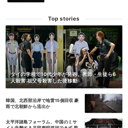
Top stories
タイの学校で10代少年が発砲、教師・生徒ら6
人殺害 祖父母殺害した後移動
韓国、北西部沿岸で地雷15個回収 豪
雨で北朝鮮から流出か
太平洋諸島フォーラム、中国のミサ
イル非難する共同声明採択できず 親