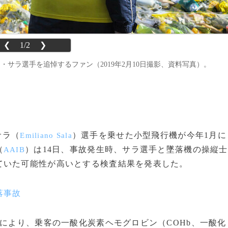
❮
1/2
❯
サラ選手を追悼するファン（2019年2月10日撮影、資料写真）。
サラ（
）選手を乗せた小型飛行機が今年1月に
Emiliano Sala
（
）は14日、事故発生時、サラ選手と墜落機の操縦士
AAIB
ていた可能性が高いとする検査結果を発表した。
落事故
により、乗客の一酸化炭素ヘモグロビン（COHb、一酸化