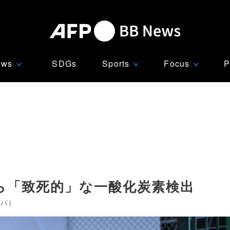
ews
SDGs
Sports
Focus
P
∨
∨
∨
ら「致死的」な一酸化炭素検出
ッパ
]