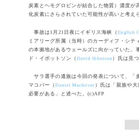
炭素とヘモグロビンが結合した物質）濃度が
化炭素にさらされていた可能性が高いと考え
事故は1月21日夜にイギリス海峡（
English 
ミアリーグ所属（当時）のカーディフ・シテ
の本拠地があるウェールズに向かっていた。
ド・イボットソン（
）氏は見
David Ibbotson
サラ選手の遺族は今回の発表について、「多
マコバー（
）氏は「親族や大
Daniel Machover
必要がある」と述べた。(c)AFP