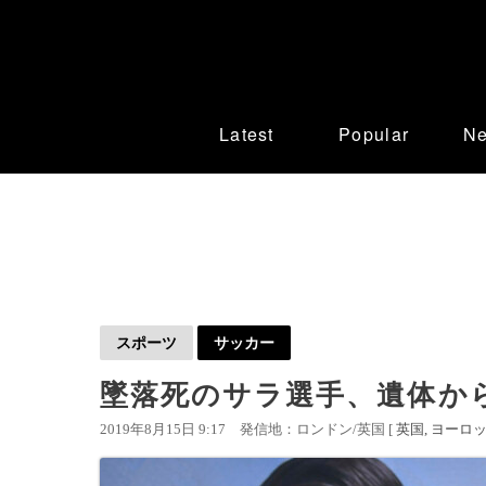
Latest
Popular
N
スポーツ
サッカー
墜落死のサラ選手、遺体か
2019年8月15日 9:17
発信地：ロンドン/英国 [
英国
ヨーロ