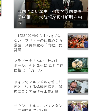
韓国の暗い歴史「強制的な国際養
子縁組」、大統領が真相解明を約
束
「1個3000円超もすべきでは
ない」ブリトーの価格めぐる
議論、米共和党の「内戦」に
発展
マラドーナさんの「神の手」
ボール、今月競売に 落札予想
価格は1千万ドル
ドイツでメルツ首相が辞任計
画と主張する偽動画拡散、背
後にロシア系情報工作組織
サウジ、トルコ、パキスタン
が共同防衛協定締結