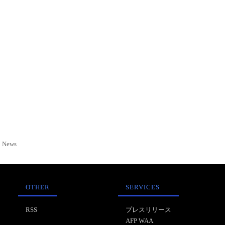
News
OTHER
SERVICES
RSS
プレスリリース
AFP WAA