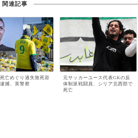
関連記事
死亡めぐり過失致死容
元サッカーユース代表GKの反
逮捕、英警察
体制派戦闘員、シリア北西部で
死亡