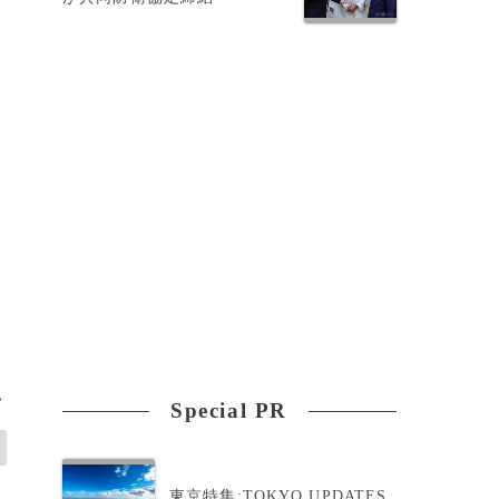
レ
>
Special PR
東京特集:TOKYO UPDATES